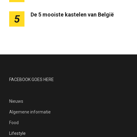
e
r
De 5 mooiste kastelen van België
5
i
n
g
FACEBOOK GOES HERE
Nieuws
Algemene informatie
Food
Lifestyle