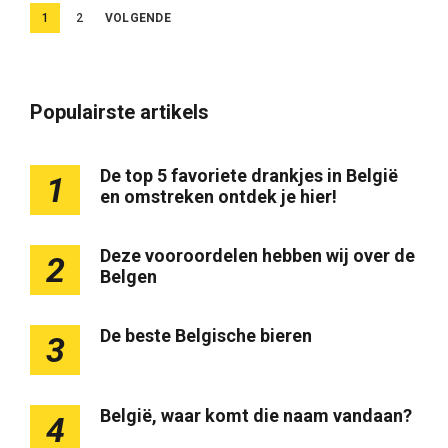
B
1
2
VOLGENDE
e
r
i
Populairste artikels
c
h
De top 5 favoriete drankjes in België
1
en omstreken ontdek je hier!
t
e
Deze vooroordelen hebben wij over de
2
n
Belgen
p
a
De beste Belgische bieren
3
g
i
België, waar komt die naam vandaan?
n
4