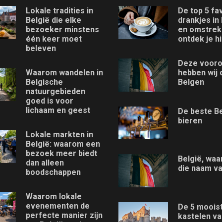
Lokale tradities in
De top 5 fa
België die elke
drankjes in
bezoeker minstens
en omstre
één keer moet
ontdek je hi
beleven
Deze vooro
Waarom wandelen in
hebben wij 
Belgische
Belgen
natuurgebieden
goed is voor
lichaam en geest
De beste B
bieren
Lokale markten in
België: waarom een
bezoek meer biedt
België, waa
dan alleen
die naam v
boodschappen
Waarom lokale
evenementen de
De 5 moois
perfecte manier zijn
kastelen va