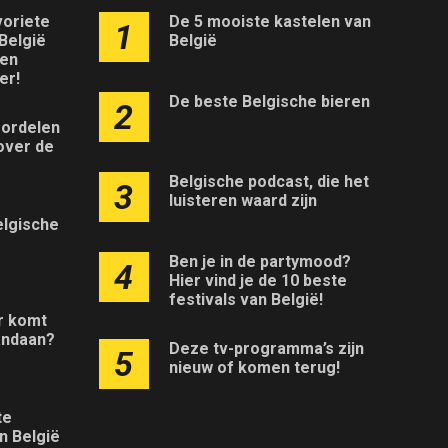
voriete
De 5 mooiste kastelen van
1
 België
België
ken
er!
De beste Belgische bieren
2
ordelen
over de
Belgische podcast, die het
3
luisteren waard zijn
elgische
Ben je in de partymood?
4
Hier vind je de 10 beste
festivals van België!
r komt
andaan?
Deze tv-programma’s zijn
5
nieuw of komen terug!
te
n België