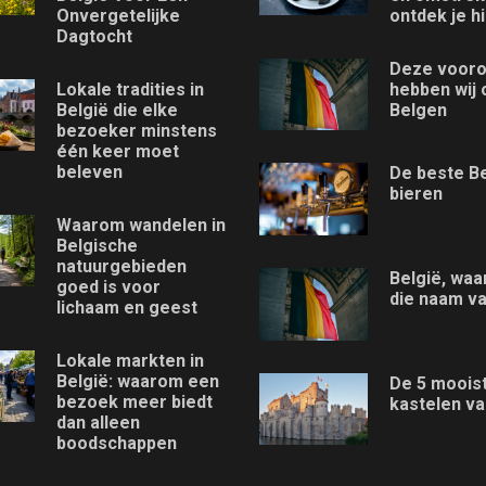
Onvergetelijke
ontdek je hi
Dagtocht
Deze vooro
Lokale tradities in
hebben wij 
België die elke
Belgen
bezoeker minstens
één keer moet
beleven
De beste B
bieren
Waarom wandelen in
Belgische
natuurgebieden
België, waa
goed is voor
die naam v
lichaam en geest
Lokale markten in
België: waarom een
De 5 moois
bezoek meer biedt
kastelen va
dan alleen
boodschappen