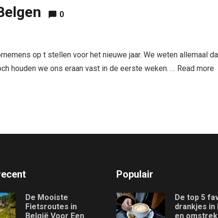
Belgen
0
ornemens op t stellen voor het nieuwe jaar. We weten allemaal da
och houden we ons eraan vast in de eerste weken. …
Read more
recent
Populair
De Mooiste
De top 5 fa
Fietsroutes in
drankjes in
België Voor Een
en omstre