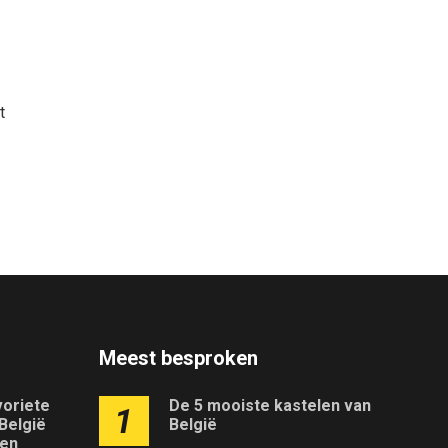
t
Meest besproken
voriete
De 5 mooiste kastelen van
1
 België
België
ken