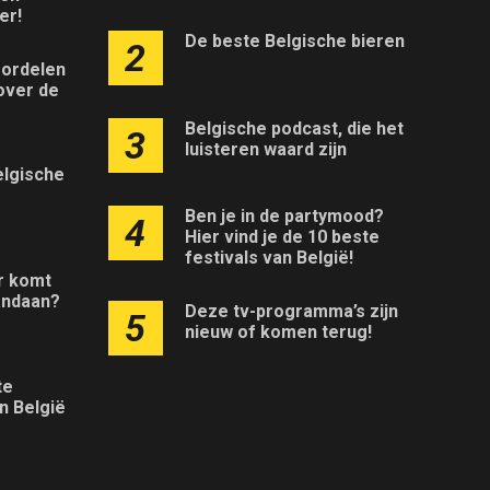
er!
De beste Belgische bieren
2
ordelen
over de
Belgische podcast, die het
3
luisteren waard zijn
elgische
Ben je in de partymood?
4
Hier vind je de 10 beste
festivals van België!
r komt
andaan?
Deze tv-programma’s zijn
5
nieuw of komen terug!
te
n België