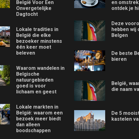
België Voor Een
en omstre
Onvergetelijke
ontdek je hi
Dagtocht
Deze vooro
Lokale tradities in
hebben wij 
België die elke
Belgen
bezoeker minstens
één keer moet
beleven
De beste B
bieren
Waarom wandelen in
Belgische
natuurgebieden
België, waa
goed is voor
die naam v
lichaam en geest
Lokale markten in
België: waarom een
De 5 moois
bezoek meer biedt
kastelen va
dan alleen
boodschappen