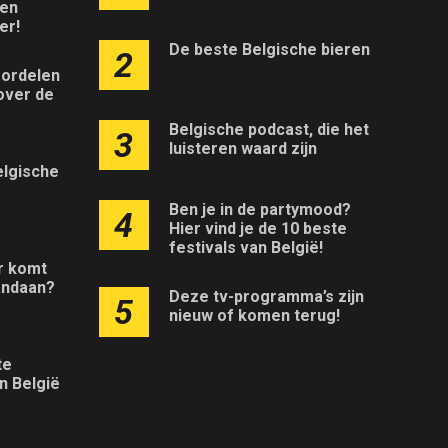
ken
er!
De beste Belgische bieren
2
ordelen
over de
Belgische podcast, die het
3
luisteren waard zijn
elgische
Ben je in de partymood?
4
Hier vind je de 10 beste
festivals van België!
r komt
andaan?
Deze tv-programma’s zijn
5
nieuw of komen terug!
te
n België