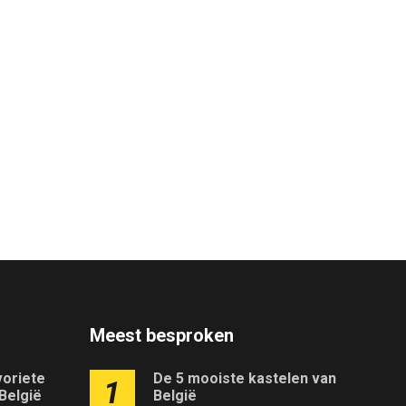
Meest besproken
voriete
De 5 mooiste kastelen van
1
 België
België