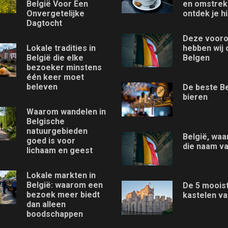
België Voor Een
en omstre
Onvergetelijke
ontdek je hi
Dagtocht
Deze vooro
Lokale tradities in
hebben wij 
België die elke
Belgen
bezoeker minstens
één keer moet
beleven
De beste B
bieren
Waarom wandelen in
Belgische
natuurgebieden
België, waa
goed is voor
die naam v
lichaam en geest
Lokale markten in
België: waarom een
De 5 moois
bezoek meer biedt
kastelen va
dan alleen
boodschappen