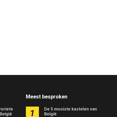
Meest besproken
voriete
De 5 mooiste kastelen van
1
 België
België