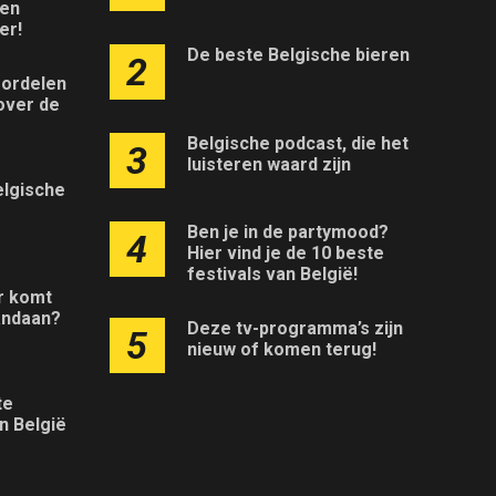
ken
er!
De beste Belgische bieren
2
ordelen
over de
Belgische podcast, die het
3
luisteren waard zijn
elgische
Ben je in de partymood?
4
Hier vind je de 10 beste
festivals van België!
r komt
andaan?
Deze tv-programma’s zijn
5
nieuw of komen terug!
te
n België