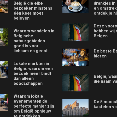
België die elke
drankjes in
bezoeker minstens
en omstre
één keer moet
ontdek je hi
beleven
Deze vooro
Waarom wandelen in
hebben wij 
Belgische
Belgen
natuurgebieden
goed is voor
lichaam en geest
De beste B
bieren
Lokale markten in
België: waarom een
bezoek meer biedt
België, waa
dan alleen
die naam v
boodschappen
Waarom lokale
evenementen de
De 5 moois
perfecte manier zijn
kastelen va
om België opnieuw
te ontdekken