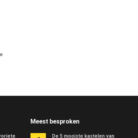
re
Meest besproken
voriete
De 5 mooiste kastelen van