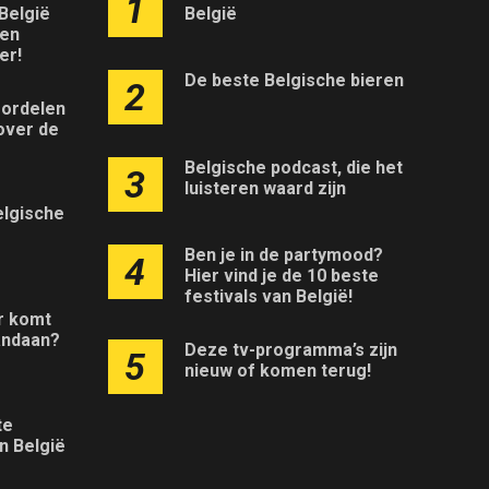
1
 België
België
ken
er!
De beste Belgische bieren
2
ordelen
over de
Belgische podcast, die het
3
luisteren waard zijn
elgische
Ben je in de partymood?
4
Hier vind je de 10 beste
festivals van België!
r komt
andaan?
Deze tv-programma’s zijn
5
nieuw of komen terug!
te
n België